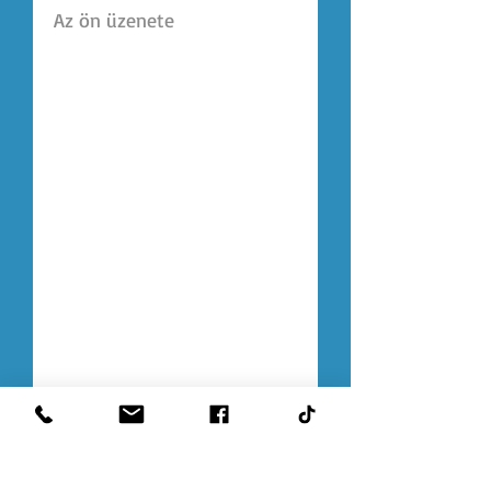
Elfogadom az
adatkezelési
szabályzatokat